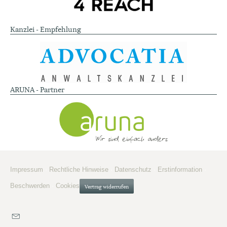
Kanzlei - Empfehlung
ARUNA - Partner
Impressum
·
Rechtliche Hinweise
·
Datenschutz
·
Erstinformation
·
Beschwerden
·
Cookies
Vertrag widerrufen