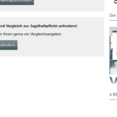
-Beitrag berechnen!
Die
d Vergleich zur Jagdhaftpflicht anfordern!
en Ihnen gerne ein Vergleichsangebot.
an­for­dern
4 R