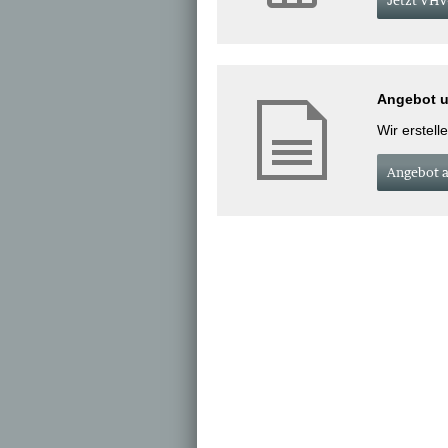
Jetzt VHV
Angebot un
Wir erstell
An­ge­bot 