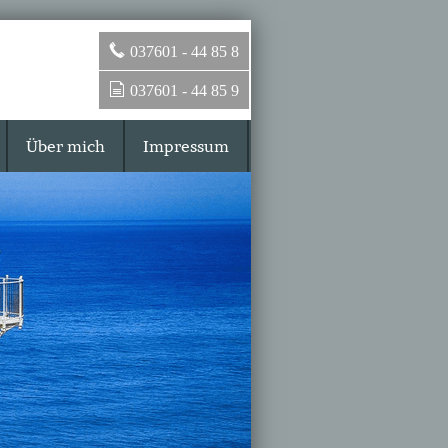
037601 - 44 85 8
037601 - 44 85 9
Über mich
Impressum