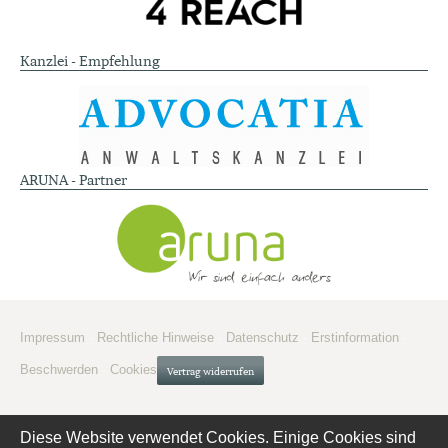
Kanzlei - Empfehlung
ARUNA - Partner
Impressum
·
Rechtliche Hinweise
·
Datenschutz
·
Erstinformation
·
Beschwerden
·
Cookies
Vertrag widerrufen
Diese Website verwendet Cookies. Einige Cookies sind