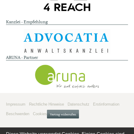
Kanzlei - Empfehlung
ARUNA - Partner
Impressum
·
Rechtliche Hinweise
·
Datenschutz
·
Erstinformation
·
Beschwerden
·
Cookies
Vertrag widerrufen