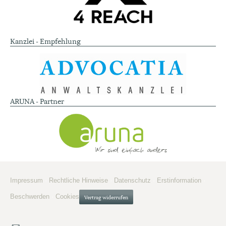
Kanzlei - Empfehlung
ARUNA - Partner
Impressum
·
Rechtliche Hinweise
·
Datenschutz
·
Erstinformation
·
Beschwerden
·
Cookies
Vertrag widerrufen