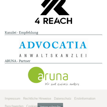
Kanzlei - Empfehlung
ARUNA - Partner
Impressum
·
Rechtliche Hinweise
·
Datenschutz
·
Erstinformation
·
Beschwerden
·
Cookies
Vertrag widerrufen