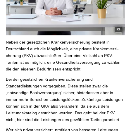
KI
Neben der gesetzlichen Kranken­ver­si­che­rung besteht in
Deutschland auch die Möglichkeit, eine private Kranken­ver­si­
che­rung (PKV) abzuschließen. Über eine Vielzahl an PKV-
Tarifen ist es möglich, eine Gesundheitsversorgung zu wählen,
die den eigenen Bedürfnissen entspricht.
Bei der gesetzlichen Kranken­ver­si­che­rung sind
Standardleistungen vorgegeben. Diese stellen zwar die
„notwendige Basisversorgung“ sicher, hinterlassen aber in
immer mehr Bereichen Leistungslücken. Zukünftige Leistungen
können sich in der GKV also verändern, da sie aus dem
Leistungskatalog gestrichen werden. Das geht bei der PKV
nicht, hier sind die Leistungen des gewählten Tarifs garantiert.
Wer sich privat versichert, profitiert von besseren Leistungen