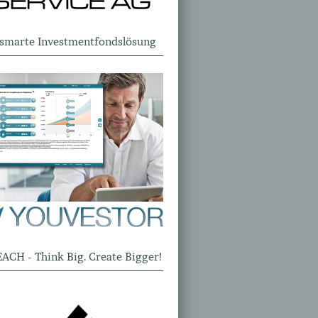
 smarte Investmentfondslösung
EACH - Think Big. Create Bigger!