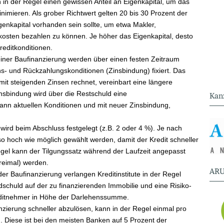
 in der Regel einen gewissen Anteil an Eigenkapital, um das
nimieren. Als grober Richtwert gelten 20 bis 30 Prozent der
enkapital vorhanden sein sollte, um etwa Makler,
osten bezahlen zu können. Je höher das Eigenkapital, desto
reditkonditionen.
einer Baufinanzierung werden über einen festen Zeitraum
ns- und Rückzahlungskonditionen (Zinsbindung) fixiert. Das
mit steigenden Zinsen rechnet, vereinbart eine längere
nsbindung wird über die Restschuld eine
Kan
ann aktuellen Konditionen und mit neuer Zinsbindung,
 wird beim Abschluss festgelegt (z.B. 2 oder 4 %). Je nach
 so hoch wie möglich gewählt werden, damit der Kredit schneller
gel kann der Tilgungssatz während der Laufzeit angepasst
dreimal) werden.
ARU
der Baufinanzierung verlangen Kreditinstitute in der Regel
dschuld auf der zu finanzierenden Immobilie und eine Risiko­
Kreditnehmer in Höhe der Darlehenssumme.
nzierung schneller abzulösen, kann in der Regel einmal pro
. Diese ist bei den meisten Banken auf 5 Prozent der