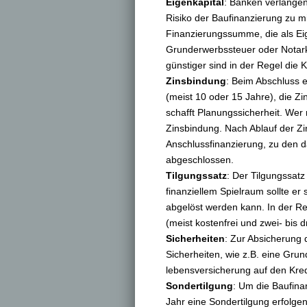
Eigenkapital
: Banken verlangen
Risiko der Baufinanzierung zu mi
Finanzierungssumme, die als Eig
Grunderwerbssteuer oder Notark
günstiger sind in der Regel die K
Zinsbindung
: Beim Abschluss 
(meist 10 oder 15 Jahre), die Zi
schafft Planungssicherheit. Wer 
Zinsbindung. Nach Ablauf der Zi
Anschlussfinanzierung, zu den d
abgeschlossen.
Tilgungssatz
: Der Tilgungssatz
finanziellem Spielraum sollte er
abgelöst werden kann. In der Re
(meist kostenfrei und zwei- bis 
Sicherheiten
: Zur Absicherung 
Sicherheiten, wie z.B. eine Grun
lebens­ver­si­che­rung auf den 
Sondertilgung
: Um die Baufina
Jahr eine Sondertilgung erfolgen