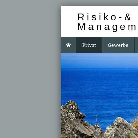
Risiko-& 
Managem
Privat
Gewerbe