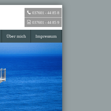
037601 - 44 85 8
037601 - 44 85 9
Über mich
Impressum